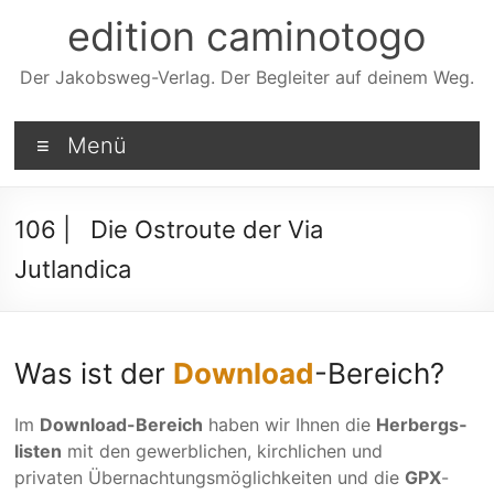
Zum
edition caminotogo
Inhalt
springen
Der Jakobsweg-Verlag. Der Begleiter auf deinem Weg.
Menü
106 | Die Ostroute der Via
Jutlandica
Was ist der
Download
-Bereich?
Im
Download-Bereich
haben wir Ihnen die
Herbergs­
listen
mit den gewerb­lichen, kirch­lichen und
privaten Übernach­tungs­möglich­keiten und die
GPX
-