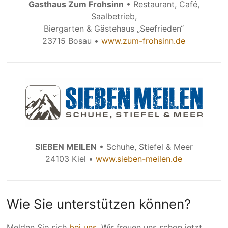
Gasthaus Zum Frohsinn
• Restaurant, Café,
Saalbetrieb,
Biergarten & Gästehaus „Seefrieden“
23715 Bosau •
www.zum-frohsinn.de
SIEBEN MEILEN
• Schuhe, Stiefel & Meer
24103 Kiel •
www.sieben-meilen.de
Wie Sie unterstützen kön­nen?
Melden Sie sich
bei uns
. Wir freuen uns schon jetzt