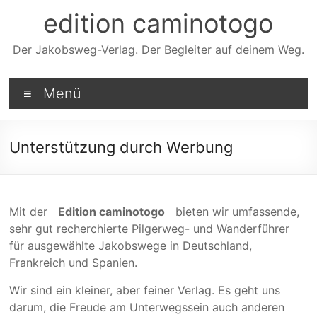
Zum
edition caminotogo
Inhalt
springen
Der Jakobsweg-Verlag. Der Begleiter auf deinem Weg.
Menü
Unterstützung durch Werbung
Mit der
Edition caminotogo
bieten wir umfas­sende,
sehr gut recher­­chierte Pilger­weg- und Wander­­führer
für ausge­­wählte Jakobswege in Deutsch­land,
Frankreich und Spanien.
Wir sind ein kleiner, aber feiner Verlag. Es geht uns
darum, die Freude am Unter­wegs­sein auch anderen