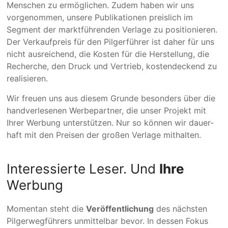
Menschen zu ermög­lichen. Zudem haben wir uns
vorge­nom­men, unsere Publi­kationen preislich im
Segment der marktführenden Verlage zu positionieren.
Der Verkaufpreis für den Pilger­­führer ist daher für uns
nicht ausrei­chend, die Kosten für die Herstel­­lung, die
Recher­che, den Druck und Vertrieb, kosten­deckend zu
rea­lisieren.
Wir freuen uns aus diesem Grunde besonders über die
hand­ver­lesenen Werbe­partner, die unser Projekt mit
Ihrer Werbung unter­stützen. Nur so können wir dauer­­
haft mit den Preisen der großen Verlage mithalten.
Interessierte Leser. Und
Ihre
Werbung
Momentan steht die
Ver­öffent­lichung
des nächsten
Pilgerwegführers unmit­tel­bar bevor. In dessen Fokus