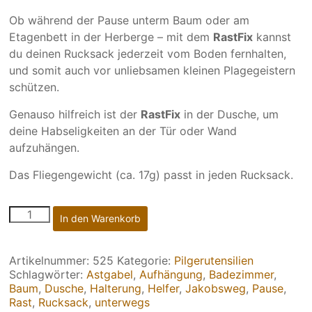
Ob während der Pause unterm Baum oder am
Etagenbett in der Herberge – mit dem
RastFix
kannst
du deinen Rucksack jederzeit vom Boden fernhalten,
und somit auch vor unliebsamen kleinen Plagegeistern
schützen.
Genauso hilfreich ist der
RastFix
in der Dusche, um
deine Habseligkeiten an der Tür oder Wand
aufzuhängen.
Das Fliegengewicht (ca. 17g) passt in jeden Rucksack.
525
In den Warenkorb
|
RastFix.Duo
Menge
Artikelnummer:
525
Kategorie:
Pilgerutensilien
Schlagwörter:
Astgabel
,
Aufhängung
,
Badezimmer
,
Baum
,
Dusche
,
Halterung
,
Helfer
,
Jakobsweg
,
Pause
,
Rast
,
Rucksack
,
unterwegs