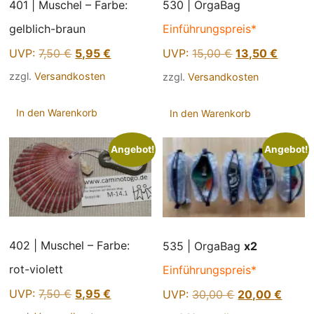
401 | Muschel – Farbe:
530 | OrgaBag
gelblich-braun
Einführungspreis*
Ursprünglicher
Aktueller
Ursprünglicher
Aktuell
UVP:
7,50
€
5,95
€
UVP:
15,00
€
13,50
€
Preis
Preis
Preis
Preis
zzgl.
Versandkosten
zzgl.
Versandkosten
war:
ist:
war:
ist:
7,50 €
5,95 €.
15,00 €
13,50 
In den Warenkorb
In den Warenkorb
Angebot!
Angebot!
402 | Muschel – Farbe:
535 | OrgaBag
x2
rot-violett
Einführungspreis*
Ursprünglicher
Aktueller
UVP:
7,50
€
5,95
€
Ursprüngliche
Aktuel
UVP:
30,00
€
20,00
€
Preis
Preis
Preis
Preis