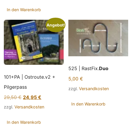
In den Warenkorb
Angebot!
525 | RastFix.
Duo
101+PA | Ostroute.v2 +
5,00
€
Pilgerpass
zzgl.
Versandkosten
Ursprünglicher
Aktueller
29,50
€
24,95
€
Preis
Preis
In den Warenkorb
zzgl.
Versandkosten
war:
ist:
29,50 €
24,95 €.
In den Warenkorb