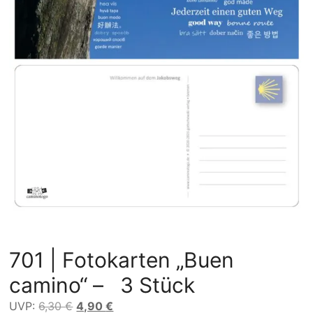
701 | Fotokarten „Buen
camino“ – 3 Stück
Ursprünglicher
Aktueller
UVP:
6,30
€
4,90
€