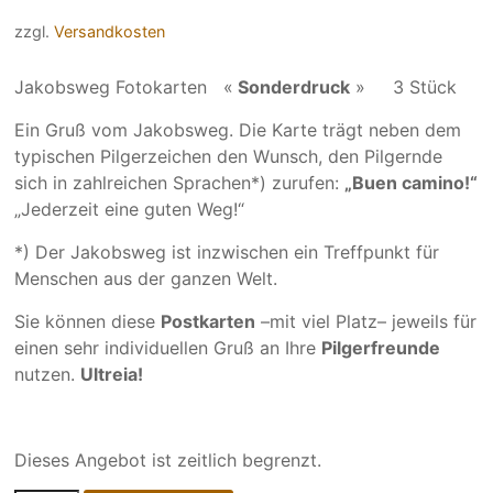
Preis
Preis
zzgl.
Versandkosten
war:
ist:
6,30 €
4,90 €.
Jakobsweg Fotokarten «
Sonderdruck
» 3 Stück
Ein Gruß vom Jakobsweg. Die Karte trägt neben dem
typi­schen Pilger­zeichen den Wunsch, den Pilgernde
sich in zahl­rei­chen Sprachen*) zurufen:
„Buen camino!“
„Jederzeit eine guten Weg!“
*) Der Jakobsweg ist inzwischen ein Treff­punkt für
Menschen aus der ganzen Welt.
Sie können diese
Postkarten
–mit viel Platz– jeweils für
einen sehr individuellen Gruß an Ihre
Pilgerfreunde
nutzen.
Ultreia!
Dieses Angebot ist zeitlich begrenzt.