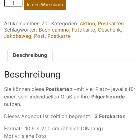
701
In den Warenkorb
|
Fotokarten
"Buen
Artikelnummer:
701
Kategorien:
Aktion
,
Postkarten
camino"
Schlagwörter:
Buen camino
,
Fotokarte
,
Geschenk
,
–
Jakobsweg
,
Post
,
Postkarte
3
Stück
Beschreibung
Menge
Beschreibung
Sie können diese
Postkarten
–mit viel Platz– jeweils für
einen sehr individuellen Gruß an Ihre
Pilgerfreunde
nutzen.
Dieses Angebot ist zeitlich begrenzt.
3 Fotokarten
Format: 10,6 x 21,0 cm (ähnlich DIN lang)
Motiv: siehe Foto