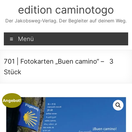
Zum
edition caminotogo
Inhalt
springen
Der Jakobsweg-Verlag. Der Begleiter auf deinem Weg.
Menü
701 | Fotokarten „Buen camino“ – 3
Stück
Angebot!