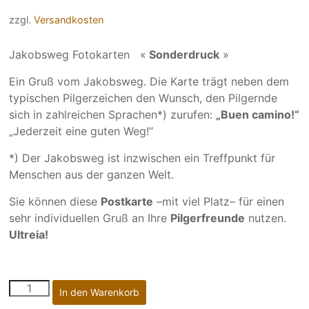
zzgl.
Versandkosten
Jakobsweg Fotokarten «
Sonderdruck
»
Ein Gruß vom Jakobsweg. Die Karte trägt neben dem
typi­schen Pilger­zeichen den Wunsch, den Pilgernde
sich in zahl­rei­chen Sprachen*) zurufen:
„Buen camino!“
„Jederzeit eine guten Weg!“
*) Der Jakobsweg ist inzwischen ein Treff­punkt für
Menschen aus der ganzen Welt.
Sie können diese
Postkarte
–mit viel Platz– für einen
sehr individuellen Gruß an Ihre
Pilgerfreunde
nutzen.
Ultreia!
703
In den Warenkorb
|