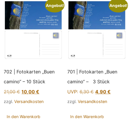
Angebot!
Angebot!
702 | Fotokarten „Buen
701 | Fotokarten „Buen
camino“ – 10 Stück
camino“ – 3 Stück
Ursprünglicher
Aktueller
Ursprünglicher
Aktueller
21,00
€
10,00
€
UVP:
6,30
€
4,90
€
Preis
Preis
Preis
Preis
zzgl.
Versandkosten
zzgl.
Versandkosten
war:
ist:
war:
ist:
21,00 €
10,00 €.
6,30 €
4,90 €.
In den Warenkorb
In den Warenkorb