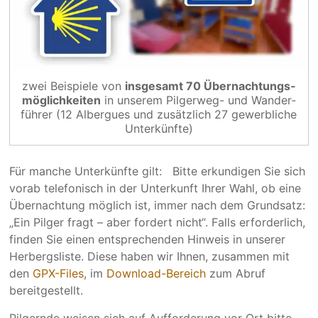
zwei Beispiele von
ins­gesamt 70 Übernach­tungs­
mög­lich­keiten
in unserem Pilger­weg- und Wander­
führer (12 Albergues und zusätz­lich 27 gewerb­liche
Unterkünfte)
Für manche Unterkünfte gilt: Bitte erkun­­digen Sie sich
vorab telefonisch in der Unterkunft Ihrer Wahl, ob eine
Übernachtung möglich ist, im­mer nach dem Grund­­satz:
„Ein Pilger fragt – aber fordert nicht“. Falls erforderlich,
finden Sie einen entsprechenden Hinweis in unserer
Herbergsliste. Diese haben wir Ihnen, zusammen mit
den
GPX-Files
, im
Download-Bereich
zum Abruf
bereitgestellt.
Pilgernde weisen sich auf Aufforderung vor Ort bitte