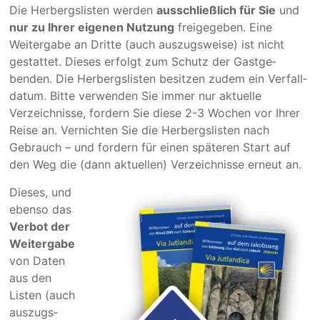
Die Herbergslisten werden
ausschließlich für Sie
und
nur zu Ihrer eigenen Nutzung
freigegeben. Eine
Weiter­gabe an Dritte (auch auszugs­weise) ist nicht
gestattet. Dieses erfolgt zum Schutz der Gast­ge­
benden. Die Herbergs­listen besitzen zudem ein Verfall­
datum. Bitte verwen­den Sie immer nur aktuelle
Verzeich­nisse, fordern Sie diese 2-3 Wochen vor Ihrer
Reise an. Vernichten Sie die Herbergs­listen nach
Gebrauch – und for­dern für einen späteren Start auf
den Weg die (dann aktuellen) Verzeich­nisse erneut an.
Dieses, und
ebenso das
Verbot der
Weiter­gabe
von Daten
aus den
Listen (auch
auszugs­