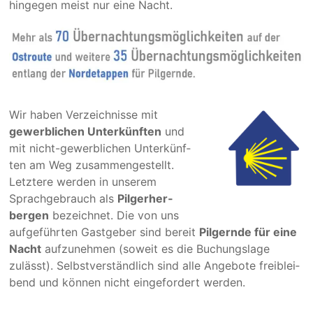
hingegen meist nur eine Nacht.
Wir haben Verzeich­­nisse mit
gewerblichen Unter­künf­ten
und
mit nicht-gewerblichen Unter­­künf­
ten am Weg zusam­men­ge­stellt.
Letztere wer­den in unse­­rem
Sprach­­ge­­brauch als
Pil­­ger­­her­­
bergen
be­zeichnet. Die von uns
auf­­ge­­­führ­­ten Gast­­­geber sind bereit
Pil­­gernde für eine
Nacht
auf­­­zu­­­neh­­­men (soweit es die Buchungs­lage
zulässt). Selbst­­­ver­­­ständ­­­lich sind alle Ange­­bote frei­­­blei­­
bend und kön­­nen nicht ein­ge­­for­dert wer­­den.