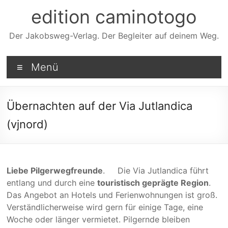
Zum
edition caminotogo
Inhalt
springen
Der Jakobsweg-Verlag. Der Begleiter auf deinem Weg.
Menü
Übernachten auf der Via Jutlandica
(vjnord)
Liebe Pilgerwegfreunde
. Die Via Jutlandica führt
ent­lang und durch eine
touris­tisch geprägte Region
.
Das Angebot an Hotels und Ferien­woh­nungen ist groß.
Verständ­licher­weise wird gern für einige Tage, eine
Woche oder länger vermie­tet. Pil­gernde bleiben