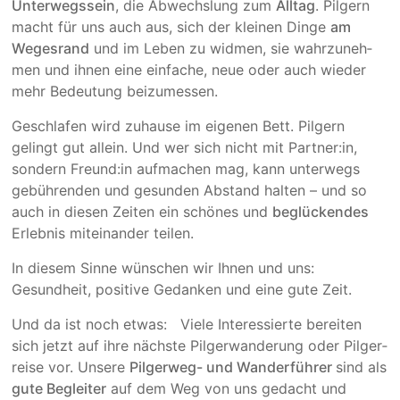
Unterwegs­sein
, die Abwechs­lung zum
Alltag
. Pilgern
macht für uns auch aus, sich der kleinen Dinge
am
Weges­rand
und im Leben zu widmen, sie wahr­zu­neh­
men und ihnen eine einfache, neue oder auch wieder
mehr Bedeu­tung beizu­messen.
Geschlafen wird zuhause im eigenen Bett. Pilgern
gelingt gut allein. Und wer sich nicht mit Partner:in,
son­dern Freund:in aufmachen mag, kann unterwegs
gebüh­renden und gesunden Abstand halten – und so
auch in diesen Zeiten ein schönes und
beglückendes
Erlebnis miteinander teilen.
In diesem Sinne wünschen wir Ihnen und uns:
Gesundheit, positive Gedanken und eine gute Zeit.
Und da ist noch etwas: Viele Interessierte bereiten
sich jetzt auf ihre nächste Pilger­­wan­de­rung oder Pilger­
reise vor. Unsere
Pilger­weg- und Wander­führer
sind als
gute Begleiter
auf dem Weg von uns gedacht und