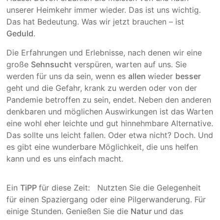
unserer Heimkehr im­mer wieder. Das ist uns wichtig.
Das hat Bedeutung. Was wir jetzt brauchen – ist
Geduld
.
Die Erfah­rungen und Erleb­nisse, nach denen wir eine
große
Sehnsucht
verspüren, warten auf uns. Sie
werden für uns da sein, wenn es
allen
wieder
besser
geht und die Gefahr, krank zu werden oder von der
Pandemie betrof­fen zu sein, endet. Neben den anderen
denkbaren und mög­lichen Auswir­kungen ist das Warten
eine wohl eher leichte und gut hin­nehm­bare Alter­native.
Das sollte uns leicht fallen. Oder etwa nicht? Doch. Und
es gibt eine wunderbare Möglich­keit, die uns helfen
kann und es uns einfach macht.
Ein
TiPP
für diese Zeit: Nutzten Sie die Gelegen­heit
für einen Spaziergang oder eine Pilgerwan­derung. Für
einige Stunden. Genießen Sie die
Natur
und das