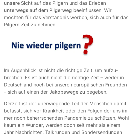
unsere Sicht
auf das Pilgern und das Erleben
unterwegs auf dem Pilger­weg
beein­flussen. Wir
möchten für das Verständ­nis werben, sich auch für das
Pilgern
Zeit
zu nehmen.
Im Augenblick ist nicht die richtige Zeit, um aufzu­
brechen. Es ist auch nicht die richtige Zeit – weder in
Deutsch­land noch bei unseren europä­ischen
Freunden
– sich auf einen der
Jakobs­wege
zu begeben.
Derzeit ist der überwie­gende Teil der Menschen damit
befasst, sich vor Krankheit oder den Folgen der uns im­
mer noch beherr­schen­den Pandemie zu schützen. Wohl
kaum ein Wunder, werden doch seit mehr als einem
Jahr Nachrich­ten, Talkrun­den und Sonder­sen­dun­gen