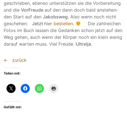
geschrie­ben, ebenso unter­stützen sie die Vorbe­rei­tung
und die
VorFreude
auf den dann doch bald ansteh­en­
den Start auf den
Jakobs­weg
. Also wenn noch nicht
geschehen:
Jetzt
hier
bestellen
.
Die zahl­rei­chen
Fotos im Buch lassen die Gedan­ken schon jetzt auf den
Weg gehen, auch wenn der Körper noch ein klein wenig
darauf warten muss. Viel Freude.
Ultreija
.
← zurück
Teilen mit:
Gefällt mir: